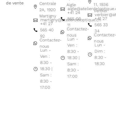
de vente
Centrale
11, 1936
Aigle
aigle@atelierdeloptique
2A, 1920
Verbier
+41 24
verbier@at
Martigny
+41 27
565 00
martigny@atelierdeloptique.ch
+41 27
565 33
11
Contactez-
565 40
34
Contactez
nous
92
Lun -
Contactez-
nous
Lun -
Ven :
nous
Lun -
Dim :
8:30 -
Ven :
8:30 -
18:30 |
8:30 -
18:30
Sam :
18:30 |
8:30 -
Sam :
17:00
8:30 -
17:00