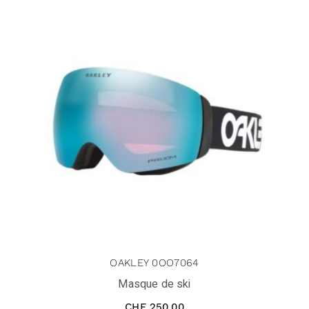
OAKLEY 0OO7064
Masque de ski
CHF
250.00