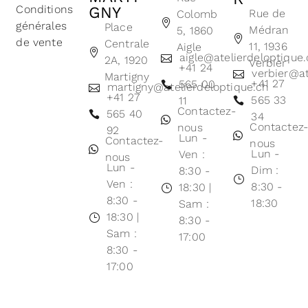
Conditions
GNY
Rue de
Colomb
générales
Place
Médran
5, 1860
de vente
Centrale
11, 1936
Aigle
aigle@atelierdeloptique
2A, 1920
Verbier
+41 24
verbier@at
Martigny
+41 27
565 00
martigny@atelierdeloptique.ch
+41 27
565 33
11
Contactez-
565 40
34
Contactez
nous
92
Lun -
Contactez-
nous
Lun -
Ven :
nous
Lun -
Dim :
8:30 -
Ven :
8:30 -
18:30 |
8:30 -
18:30
Sam :
18:30 |
8:30 -
Sam :
17:00
8:30 -
17:00