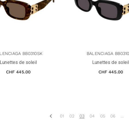
LENCIAGA BB0310SK
BALENCIAGA BB031
Lunettes de soleil
Lunettes de solei
CHF
445.00
CHF
445.00
01
02
03
04
05
06
…