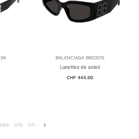
0SK
BALENCIAGA BB0321S
l
Lunettes de soleil
CHF
445.00
069
070
071