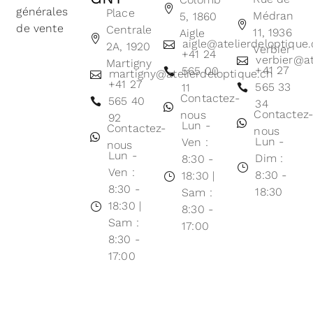
générales
Place
Médran
5, 1860
de vente
Centrale
11, 1936
Aigle
aigle@atelierdeloptique
2A, 1920
Verbier
+41 24
verbier@at
Martigny
+41 27
565 00
martigny@atelierdeloptique.ch
+41 27
565 33
11
Contactez-
565 40
34
Contactez
nous
92
Lun -
Contactez-
nous
Lun -
Ven :
nous
Lun -
Dim :
8:30 -
Ven :
8:30 -
18:30 |
8:30 -
18:30
Sam :
18:30 |
8:30 -
Sam :
17:00
8:30 -
17:00