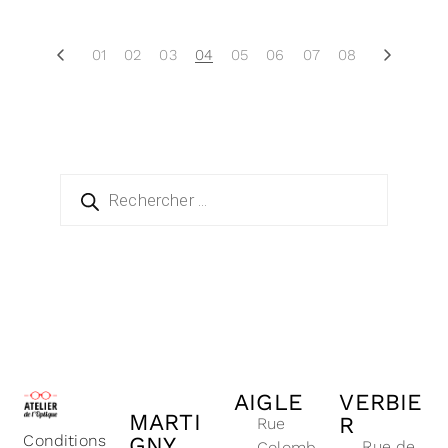
01
02
03
04
05
06
07
08
AIGLE
VERBIE
MARTI
R
Rue
Conditions
GNY
Rue de
Colomb