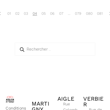
01
02
03
04
05
06
07
…
079
080
081
AIGLE
VERBIE
MARTI
R
Rue
Conditions
GNY
Rue de
Colomb