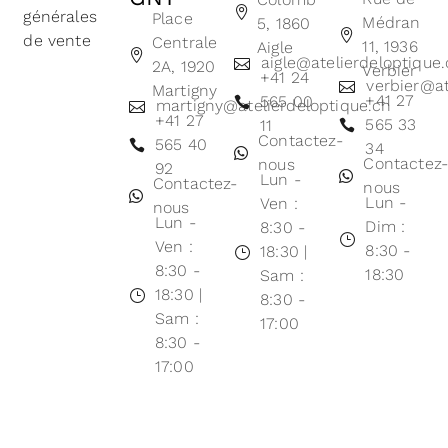
générales
Place
Médran
5, 1860
de vente
Centrale
11, 1936
Aigle
aigle@atelierdeloptique
2A, 1920
Verbier
+41 24
verbier@at
Martigny
+41 27
565 00
martigny@atelierdeloptique.ch
+41 27
565 33
11
Contactez-
565 40
34
Contactez
nous
92
Lun -
Contactez-
nous
Lun -
Ven :
nous
Lun -
Dim :
8:30 -
Ven :
8:30 -
18:30 |
8:30 -
18:30
Sam :
18:30 |
8:30 -
Sam :
17:00
8:30 -
17:00