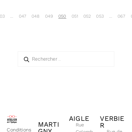
03
…
047
048
049
050
051
052
053
…
067
AIGLE
VERBIE
MARTI
R
Rue
Conditions
GNY
Rue de
Colomb