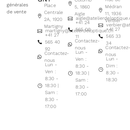
générales
Place
Médran
5, 1860
de vente
Centrale
11, 1936
Aigle
aigle@atelierdeloptique
2A, 1920
Verbier
+41 24
verbier@at
Martigny
+41 27
565 00
martigny@atelierdeloptique.ch
+41 27
565 33
11
Contactez-
565 40
34
Contactez
nous
92
Lun -
Contactez-
nous
Lun -
Ven :
nous
Lun -
Dim :
8:30 -
Ven :
8:30 -
18:30 |
8:30 -
18:30
Sam :
18:30 |
8:30 -
Sam :
17:00
8:30 -
17:00