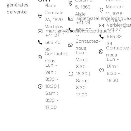
générales
Place
Médran
5, 1860
de vente
Centrale
11, 1936
Aigle
aigle@atelierdeloptique
2A, 1920
Verbier
+41 24
verbier@at
Martigny
+41 27
565 00
martigny@atelierdeloptique.ch
+41 27
565 33
11
Contactez-
565 40
34
Contactez
nous
92
Lun -
Contactez-
nous
Lun -
Ven :
nous
Lun -
Dim :
8:30 -
Ven :
8:30 -
18:30 |
8:30 -
18:30
Sam :
18:30 |
8:30 -
Sam :
17:00
8:30 -
17:00