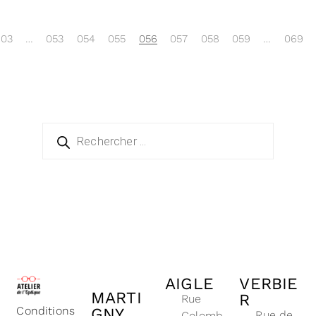
03
…
053
054
055
056
057
058
059
…
069
AIGLE
VERBIE
MARTI
R
Rue
Conditions
GNY
Rue de
Colomb