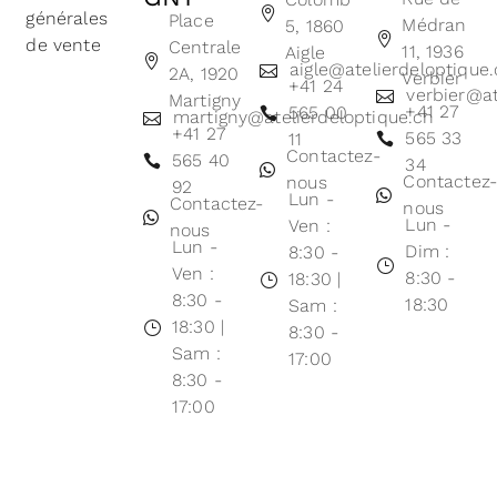
générales
Place
Médran
5, 1860
de vente
Centrale
11, 1936
Aigle
aigle@atelierdeloptique
2A, 1920
Verbier
+41 24
verbier@at
Martigny
+41 27
565 00
martigny@atelierdeloptique.ch
+41 27
565 33
11
Contactez-
565 40
34
Contactez
nous
92
Lun -
Contactez-
nous
Lun -
Ven :
nous
Lun -
Dim :
8:30 -
Ven :
8:30 -
18:30 |
8:30 -
18:30
Sam :
18:30 |
8:30 -
Sam :
17:00
8:30 -
17:00