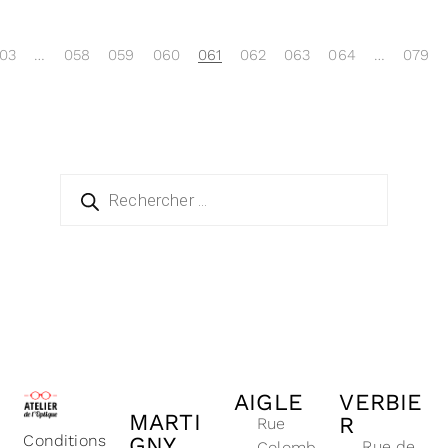
03
…
058
059
060
061
062
063
064
…
079
AIGLE
VERBIE
MARTI
R
Rue
Conditions
GNY
Rue de
Colomb