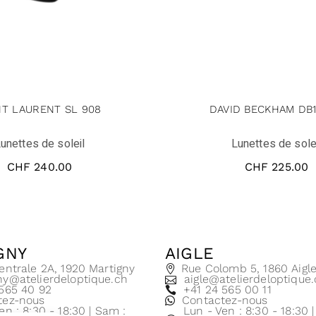
NT LAURENT SL 908
DAVID BECKHAM DB1
unettes de soleil
Lunettes de sole
CHF
240.00
CHF
225.00
GNY
AIGLE
entrale 2A, 1920 Martigny
Rue Colomb 5, 1860 Aigl
ny@atelierdeloptique.ch
aigle@atelierdeloptique
 565 40 92
+41 24 565 00 11
tez-nous
Contactez-nous
en : 8:30 - 18:30 | Sam :
Lun - Ven : 8:30 - 18:30 