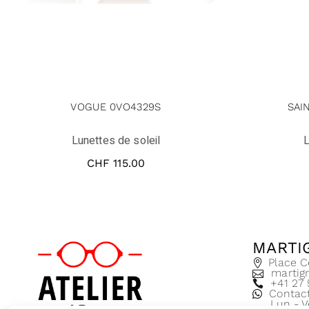
VOGUE 0VO4329S
SAI
Lunettes de soleil
L
CHF
115.00
MARTI
Place C
martig
+41 27
Contac
Lun - V