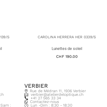
139/S
CAROLINA HERRERA HER 0339/S
il
Lunettes de soleil
CHF
190.00
VERBIER
e
Rue de Médran 11, 1936 Verbier
.ch
verbier@atelierdeloptique.ch
+41 27 565 33 34
Contactez-nous
| Sam :
Lun -Dim : 8:30 - 18:30