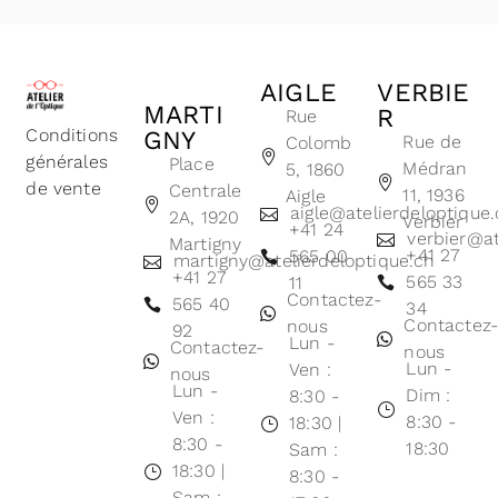
AIGLE
VERBIE
MARTI
R
Rue
Conditions
GNY
Rue de
Colomb
générales
Place
Médran
5, 1860
de vente
Centrale
11, 1936
Aigle
aigle@atelierdeloptique
2A, 1920
Verbier
+41 24
verbier@at
Martigny
+41 27
565 00
martigny@atelierdeloptique.ch
+41 27
565 33
11
Contactez-
565 40
34
Contactez
nous
92
Lun -
Contactez-
nous
Lun -
Ven :
nous
Lun -
Dim :
8:30 -
Ven :
8:30 -
18:30 |
8:30 -
18:30
Sam :
18:30 |
8:30 -
Sam :