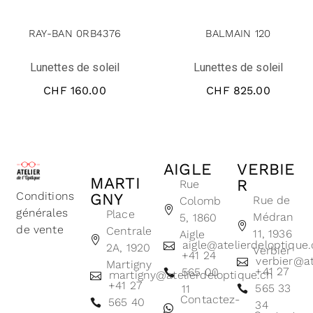
RAY-BAN 0RB4376
BALMAIN 120
Lunettes de soleil
Lunettes de soleil
CHF
160.00
CHF
825.00
AIGLE
VERBIE
MARTI
R
Rue
Conditions
GNY
Rue de
Colomb
générales
Place
Médran
5, 1860
de vente
Centrale
11, 1936
Aigle
aigle@atelierdeloptique
2A, 1920
Verbier
+41 24
verbier@at
Martigny
+41 27
565 00
martigny@atelierdeloptique.ch
+41 27
565 33
11
Contactez-
565 40
34