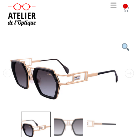
0
solde