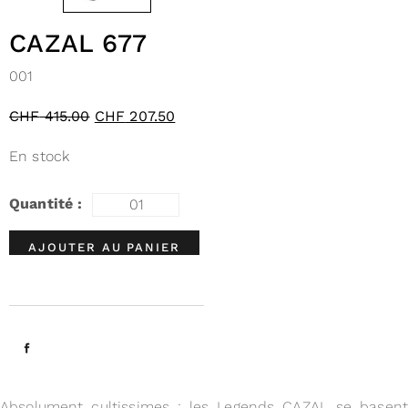
CAZAL 677
001
CHF
415.00
CHF
207.50
En stock
AJOUTER AU PANIER
Absolument cultissimes : les Legends CAZAL se basent