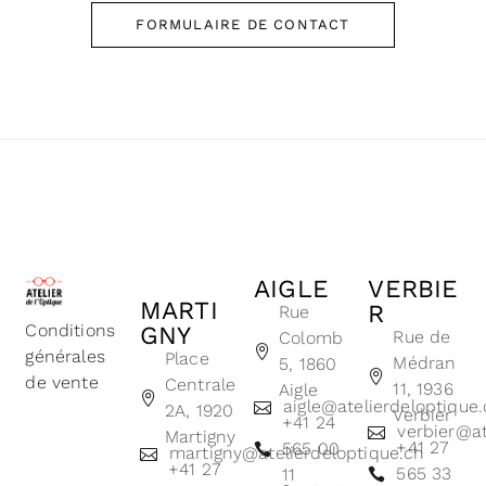
FORMULAIRE DE CONTACT
AIGLE
VERBIE
MARTI
R
Rue
Conditions
GNY
Rue de
Colomb
générales
Place
Médran
5, 1860
de vente
Centrale
11, 1936
Aigle
aigle@atelierdeloptique
2A, 1920
Verbier
+41 24
verbier@at
Martigny
+41 27
565 00
martigny@atelierdeloptique.ch
+41 27
565 33
11