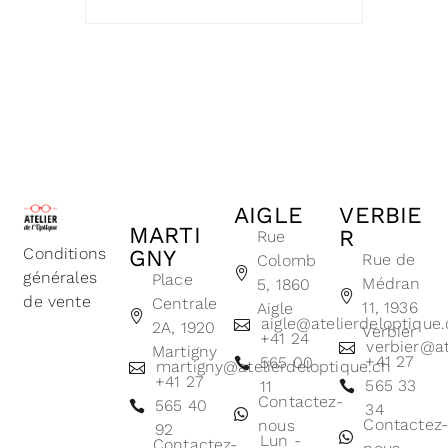
AIGLE
VERBIE
MARTI
R
Rue
Conditions
GNY
Rue de
Colomb
générales
Place
Médran
5, 1860
de vente
Centrale
11, 1936
Aigle
aigle@atelierdeloptique
2A, 1920
Verbier
+41 24
verbier@at
Martigny
+41 27
565 00
martigny@atelierdeloptique.ch
+41 27
565 33
11
Contactez-
565 40
34
Contactez
nous
92
Lun -
Contactez-