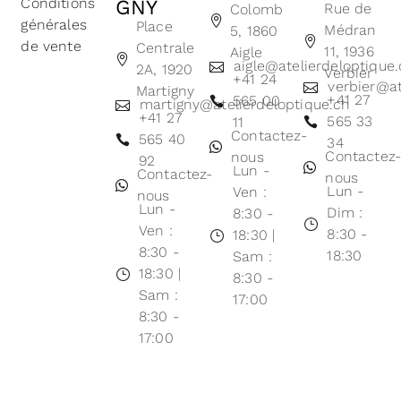
Conditions
GNY
Rue de
Colomb
générales
Place
Médran
5, 1860
de vente
Centrale
11, 1936
Aigle
aigle@atelierdeloptique
2A, 1920
Verbier
+41 24
verbier@at
Martigny
+41 27
565 00
martigny@atelierdeloptique.ch
+41 27
565 33
11
Contactez-
565 40
34
Contactez
nous
92
Lun -
Contactez-
nous
Lun -
Ven :
nous
Lun -
Dim :
8:30 -
Ven :
8:30 -
18:30 |
8:30 -
18:30
Sam :
18:30 |
8:30 -
Sam :
17:00
8:30 -
17:00