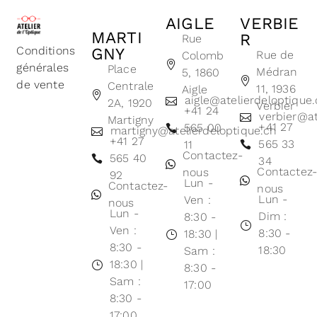
AIGLE
VERBIE
MARTI
R
Rue
Conditions
GNY
Rue de
Colomb
générales
Place
Médran
5, 1860
de vente
Centrale
11, 1936
Aigle
aigle@atelierdeloptique
2A, 1920
Verbier
+41 24
verbier@at
Martigny
+41 27
565 00
martigny@atelierdeloptique.ch
+41 27
565 33
11
Contactez-
565 40
34
Contactez
nous
92
Lun -
Contactez-
nous
Lun -
Ven :
nous
Lun -
Dim :
8:30 -
Ven :
8:30 -
18:30 |
8:30 -
18:30
Sam :
18:30 |
8:30 -
Sam :
17:00
8:30 -
17:00