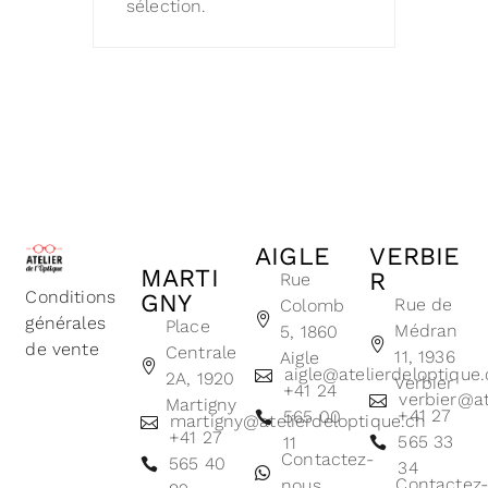
sélection.
AIGLE
VERBIE
MARTI
R
Rue
Conditions
GNY
Rue de
Colomb
générales
Place
Médran
5, 1860
de vente
Centrale
11, 1936
Aigle
aigle@atelierdeloptique
2A, 1920
Verbier
+41 24
verbier@at
Martigny
+41 27
565 00
martigny@atelierdeloptique.ch
+41 27
565 33
11
Contactez-
565 40
34
Contactez
nous