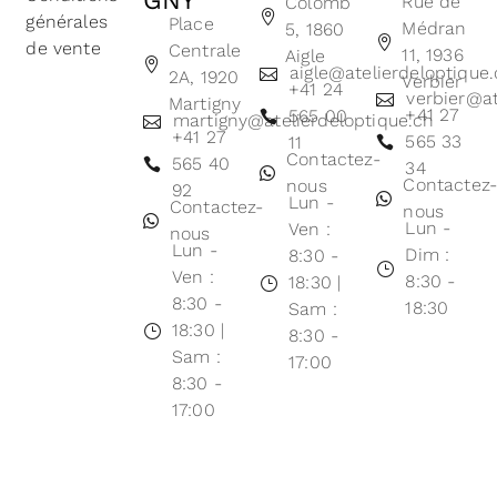
GNY
Rue de
Colomb
générales
Place
Médran
5, 1860
de vente
Centrale
11, 1936
Aigle
aigle@atelierdeloptique
2A, 1920
Verbier
+41 24
verbier@at
Martigny
+41 27
565 00
martigny@atelierdeloptique.ch
+41 27
565 33
11
Contactez-
565 40
34
Contactez
nous
92
Lun -
Contactez-
nous
Lun -
Ven :
nous
Lun -
Dim :
8:30 -
Ven :
8:30 -
18:30 |
8:30 -
18:30
Sam :
18:30 |
8:30 -
Sam :
17:00
8:30 -
17:00