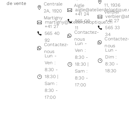
de vente
Centrale
11, 1936
Aigle
aigle@atelierdeloptique
2A, 1920
Verbier
+41 24
verbier@at
Martigny
+41 27
565 00
martigny@atelierdeloptique.ch
+41 27
565 33
11
Contactez-
565 40
34
Contactez
nous
92
Lun -
Contactez-
nous
Lun -
Ven :
nous
Lun -
Dim :
8:30 -
Ven :
8:30 -
18:30 |
8:30 -
18:30
Sam :
18:30 |
8:30 -
Sam :
17:00
8:30 -
17:00