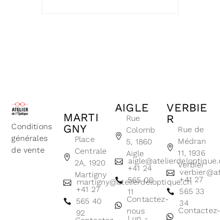
AIGLE
VERBIE
MARTI
R
Rue
Conditions
GNY
Rue de
Colomb
générales
Place
Médran
5, 1860
de vente
Centrale
11, 1936
Aigle
aigle@atelierdeloptique
2A, 1920
Verbier
+41 24
verbier@at
Martigny
+41 27
565 00
martigny@atelierdeloptique.ch
+41 27
565 33
11
Contactez-
565 40
34
Contactez
nous
92
Lun -