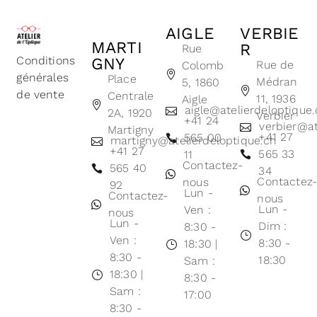
AIGLE
VERBIE
MARTI
R
Rue
Conditions
GNY
Rue de
Colomb
générales
Place
Médran
5, 1860
de vente
Centrale
11, 1936
Aigle
aigle@atelierdeloptique
2A, 1920
Verbier
+41 24
verbier@at
Martigny
+41 27
565 00
martigny@atelierdeloptique.ch
+41 27
565 33
11
Contactez-
565 40
34
Contactez
nous
92
Lun -
Contactez-
nous
Lun -
Ven :
nous
Lun -
Dim :
8:30 -
Ven :
8:30 -
18:30 |
8:30 -
18:30
Sam :
18:30 |
8:30 -
Sam :
17:00
8:30 -