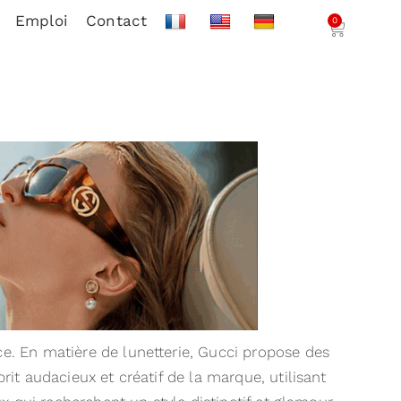
Emploi
Contact
0
. En matière de lunetterie, Gucci propose des
rit audacieux et créatif de la marque, utilisant