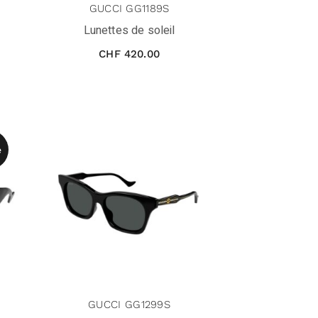
GUCCI GG1189S
Lunettes de soleil
CHF
420.00
e
GUCCI GG1299S