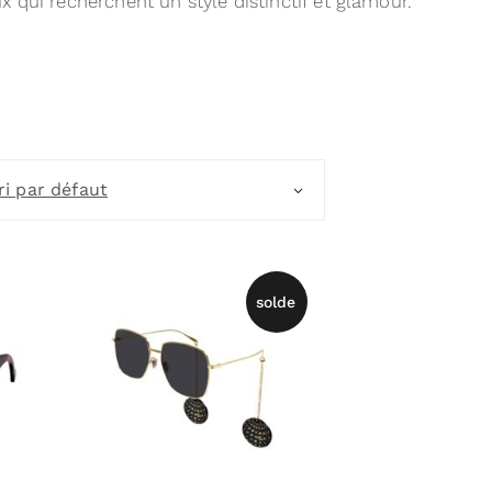
 qui recherchent un style distinctif et glamour.
ri par défaut
solde