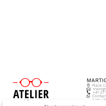
MARTI
Place C
martig
+41 27
Contac
Lun - V
8:30 - 