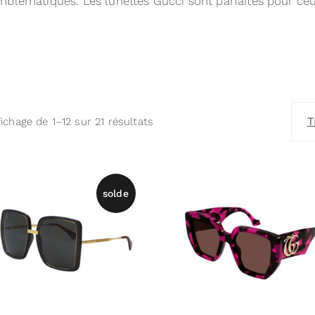
mblématiques. Les lunettes Gucci sont parfaites pour ceux
T
fichage de 1–12 sur 21 résultats
solde