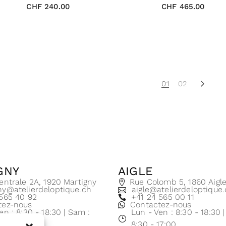
CHF
240.00
CHF
465.00
01
02
GNY
AIGLE
entrale 2A, 1920 Martigny
Rue Colomb 5, 1860 Aigl
ny@atelierdeloptique.ch
aigle@atelierdeloptique
 565 40 92
+41 24 565 00 11
tez-nous
Contactez-nous
en : 8:30 - 18:30 | Sam :
Lun - Ven : 8:30 - 18:30 
17:00
8:30 - 17:00