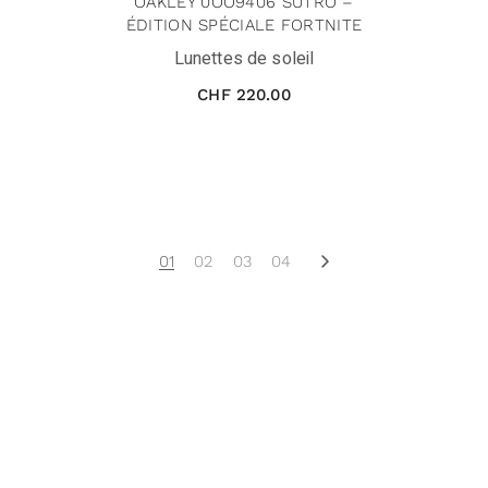
OAKLEY 0OO9406 SUTRO –
ÉDITION SPÉCIALE FORTNITE
Lunettes de soleil
CHF
220.00
01
02
03
04