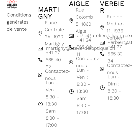
AIGLE
VERBIE
MARTI
R
Rue
Conditions
GNY
Rue de
Colomb
générales
Place
Médran
5, 1860
de vente
Centrale
11, 1936
Aigle
aigle@atelierdeloptique
2A, 1920
Verbier
+41 24
verbier@at
Martigny
+41 27
565 00
martigny@atelierdeloptique.ch
+41 27
565 33
11
Contactez-
565 40
34
Contactez
nous
92
Lun -
Contactez-
nous
Lun -
Ven :
nous
Lun -
Dim :
8:30 -
Ven :
8:30 -
18:30 |
8:30 -
18:30
Sam :
18:30 |
8:30 -
Sam :
17:00
8:30 -
17:00