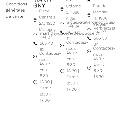
R
Conditions
GNY
Rue de
Colomb
générales
Place
Médran
5, 1860
de vente
Centrale
11, 1936
Aigle
aigle@atelierdeloptique
2A, 1920
Verbier
+41 24
verbier@at
Martigny
+41 27
565 00
martigny@atelierdeloptique.ch
+41 27
565 33
11
Contactez-
565 40
34
Contactez
nous
92
Lun -
Contactez-
nous
Lun -
Ven :
nous
Lun -
Dim :
8:30 -
Ven :
8:30 -
18:30 |
8:30 -
18:30
Sam :
18:30 |
8:30 -
Sam :
17:00
8:30 -
17:00