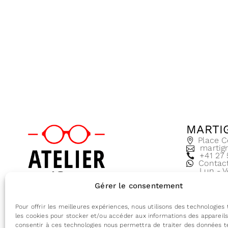
MARTI
Place C
martig
+41 27
Contac
Lun - V
8:30 - 
Gérer le consentement
Conditions générales de vente
Pour offrir les meilleures expériences, nous utilisons des technologies 
les cookies pour stocker et/ou accéder aux informations des appareils.
consentir à ces technologies nous permettra de traiter des données te