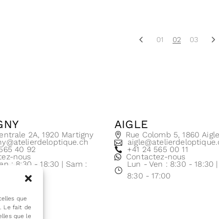
01
02
03
GNY
AIGLE
entrale 2A, 1920 Martigny
Rue Colomb 5, 1860 Aigl
ny@atelierdeloptique.ch
aigle@atelierdeloptique
 565 40 92
+41 24 565 00 11
tez-nous
Contactez-nous
en : 8:30 - 18:30 | Sam :
Lun - Ven : 8:30 - 18:30 
17:00
8:30 - 17:00
telles que
 Le fait de
lles que le