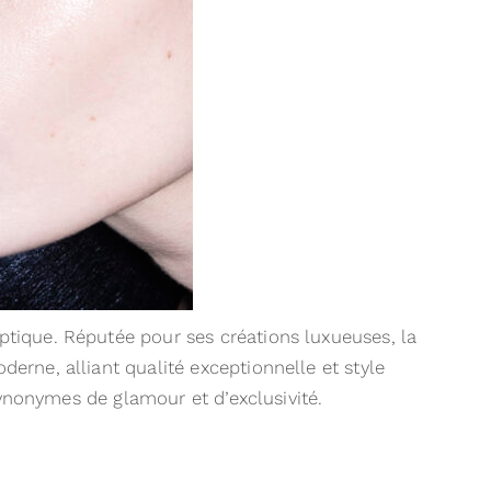
tique. Réputée pour ses créations luxueuses, la
erne, alliant qualité exceptionnelle et style
synonymes de glamour et d’exclusivité.