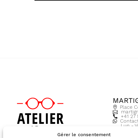
MARTI
Place C
martig
+41 27
Contac
Lun - V
8:30 - 
Gérer le consentement