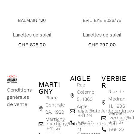
BALMAIN 120
EVIL EYE E036/75
Lunettes de soleil
Lunettes de soleil
CHF
825.00
CHF
790.00
AIGLE
VERBIE
MARTI
R
Rue
Conditions
GNY
Rue de
Colomb
générales
Place
Médran
5, 1860
de vente
Centrale
11, 1936
Aigle
aigle@atelierdeloptique
2A, 1920
Verbier
+41 24
verbier@at
Martigny
+41 27
565 00
martigny@atelierdeloptique.ch
+41 27
565 33
11