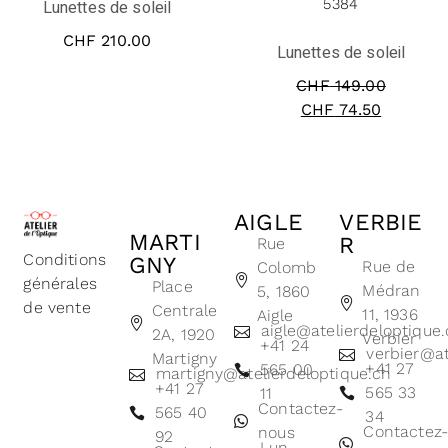
5384
Lunettes de soleil
CHF
210.00
Lunettes de soleil
CHF
149.00
CHF
74.50
AIGLE
VERBIE
MARTI
R
Rue
Conditions
GNY
Rue de
Colomb
générales
Place
Médran
5, 1860
de vente
Centrale
11, 1936
Aigle
aigle@atelierdeloptique
2A, 1920
Verbier
+41 24
verbier@at
Martigny
+41 27
565 00
martigny@atelierdeloptique.ch
+41 27
565 33
11
Contactez-
565 40
34
Contactez
nous
92
Lun -