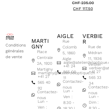
CHF
235.00
CHF
117.50
AIGLE
VERBIE
MARTI
R
Rue
Conditions
GNY
Rue de
Colomb
générales
Place
Médran
5, 1860
de vente
Centrale
11, 1936
Aigle
aigle@atelierdeloptique
2A, 1920
Verbier
+41 24
verbier@at
Martigny
+41 27
565 00
martigny@atelierdeloptique.ch
+41 27
565 33
11
Contactez-
565 40
34
Contactez
nous
92
Lun -
Contactez-
nous
Lun -
Ven :
nous
Lun -
Dim :
8:30 -
Ven :
8:30 -
18:30 |