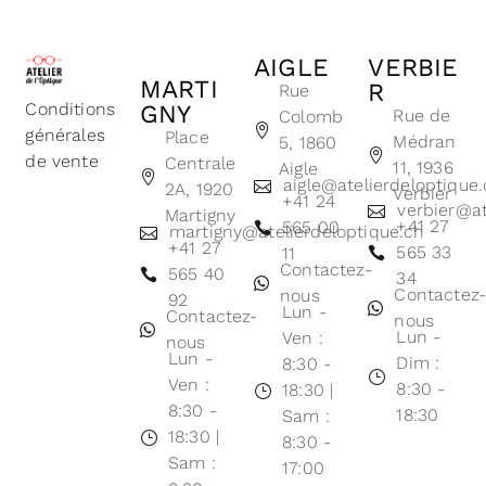
AIGLE
VERBIE
MARTI
R
Rue
Conditions
GNY
Rue de
Colomb
générales
Place
Médran
5, 1860
de vente
Centrale
11, 1936
Aigle
aigle@atelierdeloptique
2A, 1920
Verbier
+41 24
verbier@at
Martigny
+41 27
565 00
martigny@atelierdeloptique.ch
+41 27
565 33
11
Contactez-
565 40
34
Contactez
nous
92
Lun -
Contactez-
nous
Lun -
Ven :
nous
Lun -
Dim :
8:30 -
Ven :
8:30 -
18:30 |
8:30 -
18:30
Sam :
18:30 |
8:30 -
Sam :
17:00