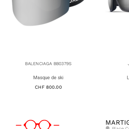
BALENCIAGA BB0379S
Masque de ski
L
CHF
800.00
MARTI
Place C