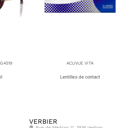
G4519
ACUVUE VITA
il
Lentilles de contact
VERBIER
e
Rue de Médran 11, 1936 Verbier