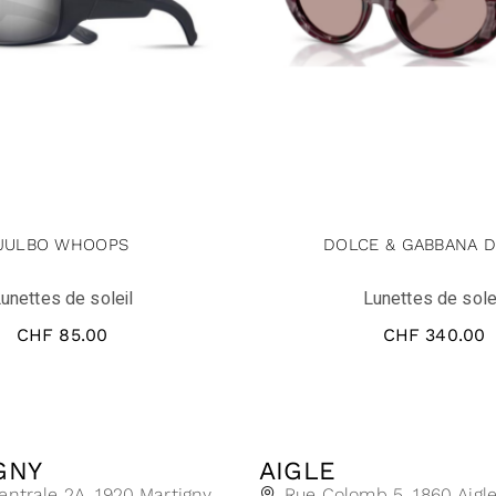
JULBO WHOOPS
DOLCE & GABBANA D
unettes de soleil
Lunettes de sole
CHF
85.00
CHF
340.00
GNY
AIGLE
entrale 2A, 1920 Martigny
Rue Colomb 5, 1860 Aigl