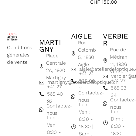
CHF
150.00
AIGLE
VERBIE
MARTI
R
Rue
Conditions
GNY
Rue de
Colomb
générales
Place
Médran
5, 1860
de vente
Centrale
11, 1936
Aigle
aigle@atelierdeloptique
2A, 1920
Verbier
+41 24
verbier@at
Martigny
+41 27
565 00
martigny@atelierdeloptique.ch
+41 27
565 33
11
Contactez-
565 40
34
Contactez
nous
92
Lun -
Contactez-
nous
Lun -
Ven :
nous
Lun -
Dim :
8:30 -
Ven :
8:30 -
18:30 |
8:30 -
18:30
Sam :