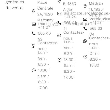
générales
Place
Médran
5, 1860
de vente
Centrale
11, 1936
Aigle
aigle@atelierdeloptique
2A, 1920
Verbier
+41 24
verbier@at
Martigny
+41 27
565 00
martigny@atelierdeloptique.ch
+41 27
565 33
11
Contactez-
565 40
34
Contactez
nous
92
Lun -
Contactez-
nous
Lun -
Ven :
nous
Lun -
Dim :
8:30 -
Ven :
8:30 -
18:30 |
8:30 -
18:30
Sam :
18:30 |
8:30 -
Sam :
17:00
8:30 -
17:00