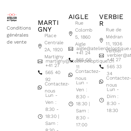
AIGLE
VERBIE
MARTI
R
Rue
Conditions
GNY
Rue de
Colomb
générales
Place
Médran
5, 1860
de vente
Centrale
11, 1936
Aigle
aigle@atelierdeloptique
2A, 1920
Verbier
+41 24
verbier@at
Martigny
+41 27
565 00
martigny@atelierdeloptique.ch
+41 27
565 33
11
Contactez-
565 40
34
Contactez
nous
92
Lun -
Contactez-
nous
Lun -
Ven :
nous
Lun -
Dim :
8:30 -
Ven :
8:30 -
18:30 |
8:30 -
18:30
Sam :
18:30 |
8:30 -
Sam :
17:00
8:30 -