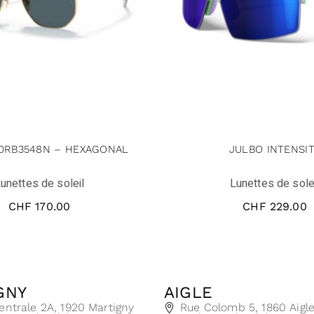
 0RB3548N – HEXAGONAL
JULBO INTENSI
unettes de soleil
Lunettes de sole
CHF
170.00
CHF
229.00
GNY
AIGLE
entrale 2A, 1920 Martigny
Rue Colomb 5, 1860 Aigl