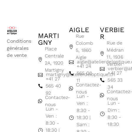
AIGLE
VERBIE
MARTI
R
Rue
Conditions
GNY
Rue de
Colomb
générales
Place
Médran
5, 1860
de vente
Centrale
11, 1936
Aigle
aigle@atelierdeloptique
2A, 1920
Verbier
+41 24
verbier@at
Martigny
+41 27
565 00
martigny@atelierdeloptique.ch
+41 27
565 33
11
Contactez-
565 40
34
Contactez
nous
92
Lun -
Contactez-
nous
Lun -
Ven :
nous
Lun -
Dim :
8:30 -
Ven :
8:30 -
18:30 |
8:30 -
18:30
Sam :
18:30 |
8:30 -