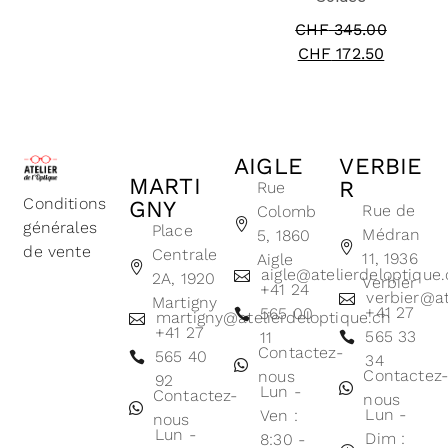
CHF
345.00
CHF
172.50
AIGLE
VERBIE
MARTI
R
Rue
Conditions
GNY
Rue de
Colomb
générales
Place
Médran
5, 1860
de vente
Centrale
11, 1936
Aigle
aigle@atelierdeloptique
2A, 1920
Verbier
+41 24
verbier@at
Martigny
+41 27
565 00
martigny@atelierdeloptique.ch
+41 27
565 33
11
Contactez-
565 40
34
Contactez
nous
92
Lun -
Contactez-
nous
Lun -
Ven :
nous
Lun -
Dim :
8:30 -