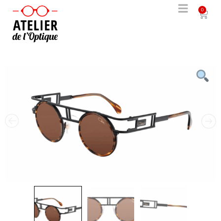
0
solde