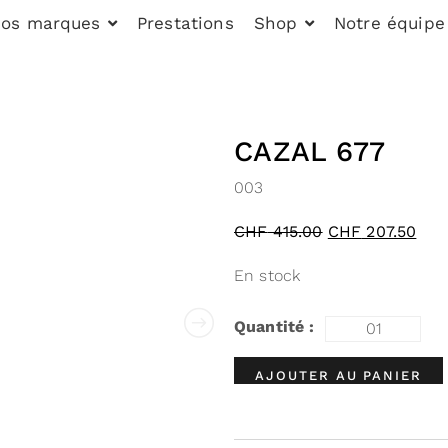
os marques
Prestations
Shop
Notre équipe
CAZAL 677
003
CHF
415.00
CHF
207.50
En stock
AJOUTER AU PANIER