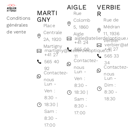
AIGLE
VERBIE
MARTI
R
Rue
Conditions
GNY
Rue de
Colomb
générales
Place
Médran
5, 1860
de vente
Centrale
11, 1936
Aigle
aigle@atelierdeloptique
2A, 1920
Verbier
+41 24
verbier@at
Martigny
+41 27
565 00
martigny@atelierdeloptique.ch
+41 27
565 33
11
Contactez-
565 40
34
Contactez
nous
92
Lun -
Contactez-
nous
Lun -
Ven :
nous
Lun -
Dim :
8:30 -
Ven :
8:30 -
18:30 |
8:30 -
18:30
Sam :
18:30 |
8:30 -
Sam :
17:00
8:30 -
17:00