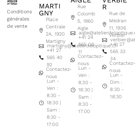
AIGLE
VERBIE
MARTI
R
Rue
Conditions
GNY
Rue de
Colomb
générales
Place
Médran
5, 1860
de vente
Centrale
11, 1936
Aigle
aigle@atelierdeloptique
2A, 1920
Verbier
+41 24
verbier@at
Martigny
+41 27
565 00
martigny@atelierdeloptique.ch
+41 27
565 33
11
Contactez-
565 40
34
Contactez
nous
92
Lun -
Contactez-
nous
Lun -
Ven :
nous
Lun -
Dim :
8:30 -
Ven :
8:30 -
18:30 |
8:30 -
18:30
Sam :
18:30 |
8:30 -
Sam :
17:00
8:30 -
17:00