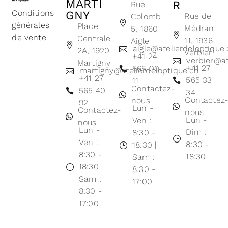
MARTI
R
Rue
Conditions
GNY
Rue de
Colomb
générales
Place
Médran
5, 1860
de vente
Centrale
11, 1936
Aigle
aigle@atelierdeloptique
2A, 1920
Verbier
+41 24
verbier@at
Martigny
+41 27
565 00
martigny@atelierdeloptique.ch
+41 27
565 33
11
Contactez-
565 40
34
Contactez
nous
92
Lun -
Contactez-
nous
Lun -
Ven :
nous
Lun -
Dim :
8:30 -
Ven :
8:30 -
18:30 |
8:30 -
18:30
Sam :
18:30 |
8:30 -
Sam :
17:00
8:30 -
17:00