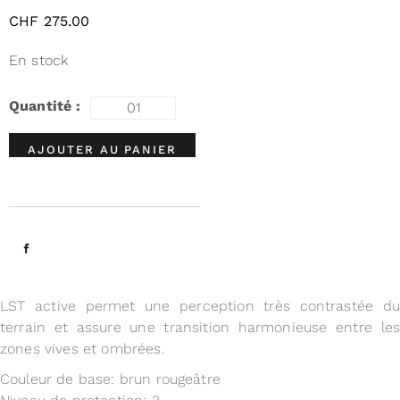
CHF
275.00
En stock
AJOUTER AU PANIER
LST active permet une perception très contrastée du
terrain et assure une transition harmonieuse entre les
zones vives et ombrées.
Couleur de base: brun rougeâtre