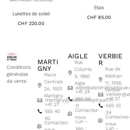
Etuis
Lunettes de soleil
CHF
85.00
CHF
220.00
AIGLE
VERBIE
MARTI
R
Rue
Conditions
GNY
Rue de
Colomb
générales
Place
Médran
5, 1860
de vente
Centrale
11, 1936
Aigle
aigle@atelierdeloptique
2A, 1920
Verbier
+41 24
verbier@at
Martigny
+41 27
565 00
martigny@atelierdeloptique.ch
+41 27
565 33
11
Contactez-
565 40
34
Contactez
nous
92
Lun -
Contactez-
nous
Lun -
Ven :
nous