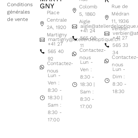
Conditions
GNY
Rue de
Colomb
générales
Place
Médran
5, 1860
de vente
Centrale
11, 1936
Aigle
aigle@atelierdeloptique
2A, 1920
Verbier
+41 24
verbier@at
Martigny
+41 27
565 00
martigny@atelierdeloptique.ch
+41 27
565 33
11
Contactez-
565 40
34
Contactez
nous
92
Lun -
Contactez-
nous
Lun -
Ven :
nous
Lun -
Dim :
8:30 -
Ven :
8:30 -
18:30 |
8:30 -
18:30
Sam :
18:30 |
8:30 -
Sam :
17:00
8:30 -
17:00