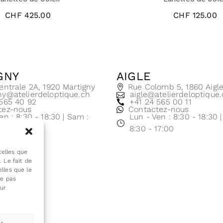
CHF
425.00
CHF
125.00
GNY
AIGLE
entrale 2A, 1920 Martigny
Rue Colomb 5, 1860 Aigl
ny@atelierdeloptique.ch
aigle@atelierdeloptique
 565 40 92
+41 24 565 00 11
tez-nous
Contactez-nous
en : 8:30 - 18:30 | Sam :
Lun - Ven : 8:30 - 18:30 
17:00
8:30 - 17:00
telles que
 Le fait de
lles que le
ne pas
sur