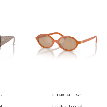
S
MIU MIU MU 04ZS
il
Lunettes de soleil