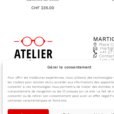
CHF
235.00
MARTI
Place C
martig
+41 27
Contac
Lun - V
8:30 - 
Gérer le consentement
Conditions générales de vente
Pour offrir les meilleures expériences, nous utilisons des technologies 
les cookies pour stocker et/ou accéder aux informations des appareils.
consentir à ces technologies nous permettra de traiter des données te
comportement de navigation ou les ID uniques sur ce site. Le fait de 
consentir ou de retirer son consentement peut avoir un effet négatif 
certaines caractéristiques et fonctions.