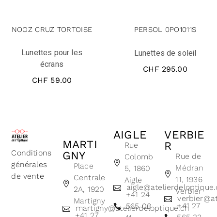
NOOZ CRUZ TORTOISE
PERSOL 0PO1011S
Lunettes pour les
Lunettes de soleil
écrans
CHF
295.00
CHF
59.00
AIGLE
VERBIE
MARTI
R
Rue
Conditions
GNY
Rue de
Colomb
générales
Place
Médran
5, 1860
de vente
Centrale
11, 1936
Aigle
aigle@atelierdeloptique
2A, 1920
Verbier
+41 24
verbier@at
Martigny
+41 27
565 00
martigny@atelierdeloptique.ch
+41 27