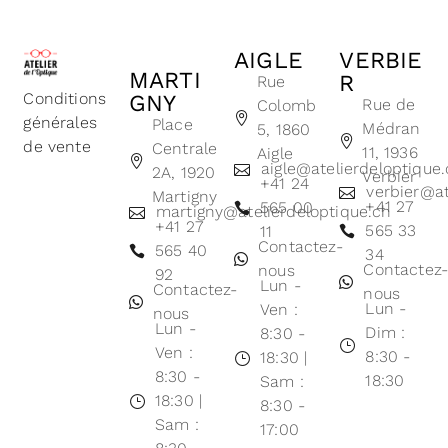
AIGLE
VERBIE
MARTI
R
Rue
Conditions
GNY
Rue de
Colomb
générales
Place
Médran
5, 1860
de vente
Centrale
11, 1936
Aigle
aigle@atelierdeloptique
2A, 1920
Verbier
+41 24
verbier@at
Martigny
+41 27
565 00
martigny@atelierdeloptique.ch
+41 27
565 33
11
Contactez-
565 40
34
Contactez
nous
92
Lun -
Contactez-
nous
Lun -
Ven :
nous
Lun -
Dim :
8:30 -
Ven :
8:30 -
18:30 |
8:30 -
18:30
Sam :
18:30 |
8:30 -
Sam :
17:00