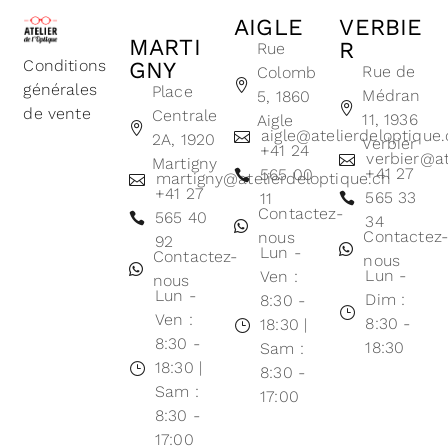
AIGLE
VERBIE
MARTI
R
Rue
Conditions
GNY
Rue de
Colomb
générales
Place
Médran
5, 1860
de vente
Centrale
11, 1936
Aigle
aigle@atelierdeloptique
2A, 1920
Verbier
+41 24
verbier@at
Martigny
+41 27
565 00
martigny@atelierdeloptique.ch
+41 27
565 33
11
Contactez-
565 40
34
Contactez
nous
92
Lun -
Contactez-
nous
Lun -
Ven :
nous
Lun -
Dim :
8:30 -
Ven :
8:30 -
18:30 |
8:30 -
18:30
Sam :
18:30 |
8:30 -
Sam :
17:00
8:30 -
17:00