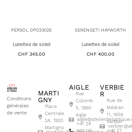
PERSOL 0PO3302S
SERENGETI HAYWORTH
Lunettes de soleil
Lunettes de soleil
CHF
345.00
CHF
400.00
AIGLE
VERBIE
MARTI
R
Rue
Conditions
GNY
Rue de
Colomb
générales
Place
Médran
5, 1860
de vente
Centrale
11, 1936
Aigle
aigle@atelierdeloptique
2A, 1920
Verbier
+41 24
verbier@at
Martigny
+41 27
565 00
martigny@atelierdeloptique.ch