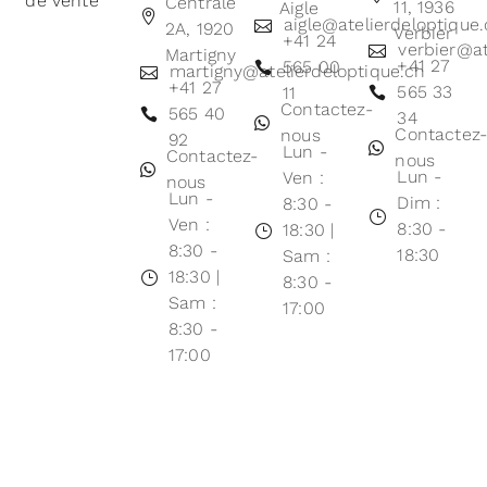
de vente
Centrale
11, 1936
Aigle
aigle@atelierdeloptique
2A, 1920
Verbier
+41 24
verbier@at
Martigny
+41 27
565 00
martigny@atelierdeloptique.ch
+41 27
565 33
11
Contactez-
565 40
34
Contactez
nous
92
Lun -
Contactez-
nous
Lun -
Ven :
nous
Lun -
Dim :
8:30 -
Ven :
8:30 -
18:30 |
8:30 -
18:30
Sam :
18:30 |
8:30 -
Sam :
17:00
8:30 -
17:00