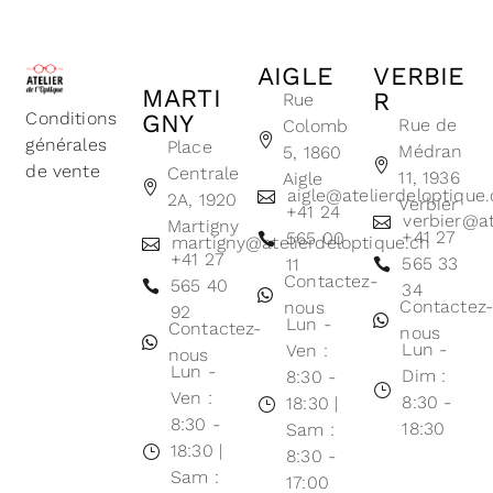
AIGLE
VERBIE
MARTI
R
Rue
Conditions
GNY
Rue de
Colomb
générales
Place
Médran
5, 1860
de vente
Centrale
11, 1936
Aigle
aigle@atelierdeloptique
2A, 1920
Verbier
+41 24
verbier@at
Martigny
+41 27
565 00
martigny@atelierdeloptique.ch
+41 27
565 33
11
Contactez-
565 40
34
Contactez
nous
92
Lun -
Contactez-
nous
Lun -
Ven :
nous
Lun -
Dim :
8:30 -
Ven :
8:30 -
18:30 |
8:30 -
18:30
Sam :
18:30 |
8:30 -
Sam :
17:00