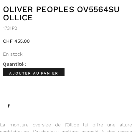
OLIVER PEOPLES OV5564SU
OLLICE
1731P2
CHF
455.00
En stock
AJOUTER AU PANIER
La monture oversize de l’Ollice lui offre une allure
sophistiquée. L’audacieux acétate associé à des verres