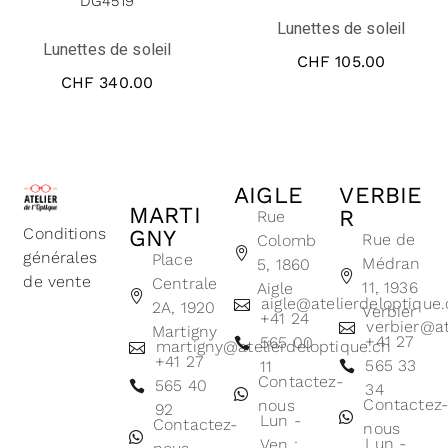
DG4519
Lunettes de soleil
Lunettes de soleil
CHF
105.00
CHF
340.00
AIGLE
VERBIE
MARTI
R
Rue
Conditions
GNY
Rue de
Colomb
générales
Place
Médran
5, 1860
de vente
Centrale
11, 1936
Aigle
aigle@atelierdeloptique
2A, 1920
Verbier
+41 24
verbier@at
Martigny
+41 27
565 00
martigny@atelierdeloptique.ch
+41 27
565 33
11
Contactez-
565 40
34
Contactez
nous
92
Lun -
Contactez-
nous
Lun -
Ven :